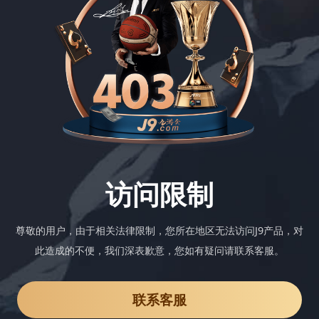
访问限制
尊敬的用户，由于相关法律限制，您所在地区无法访问J9产品，对
此造成的不便，我们深表歉意，您如有疑问请联系客服。
联系客服