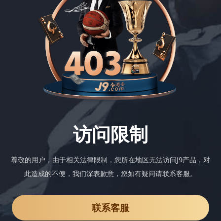
访问限制
尊敬的用户，由于相关法律限制，您所在地区无法访问J9产品，对
此造成的不便，我们深表歉意，您如有疑问请联系客服。
联系客服