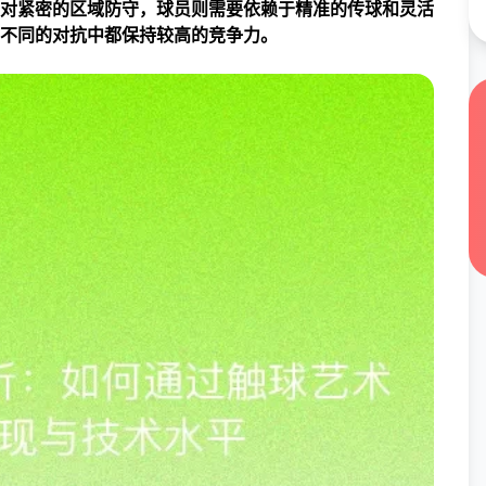
对紧密的区域防守，球员则需要依赖于精准的传球和灵活
不同的对抗中都保持较高的竞争力。