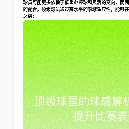
球员可能更多依赖于低重心控球和灵活的变向，而面
的配合。顶级球员通过高水平的触球适应性，能够在
总结：