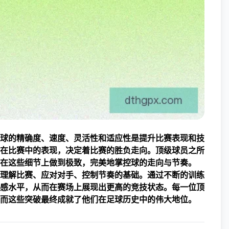
球的精确度、速度、灵活性和适应性是提升比赛表现和技
在比赛中的表现，决定着比赛的胜负走向。顶级球员之所
在这些细节上做到极致，完美地掌控球的走向与节奏。
理解比赛、应对对手、控制节奏的基础。通过不断的训练
感水平，从而在赛场上展现出更高的竞技状态。每一位顶
而这些突破最终成就了他们在足球历史中的伟大地位。