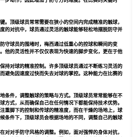
一步动作，因此增加了防守方的难度。在比赛的关键时
键。顶级球员常常需要在狭小的空间内完成精准的触球，
度的对抗中，球员通过灵活的触球能够轻松地摆脱防守并
防守球员的围堵时，梅西通过低重心的控球和瞬间的变
。他的灵活性并不仅仅表现为快速的脚步变化，更在于他
保持对球的精准控制。许多顶级球员通过不断练习灵活的
而避免因速度过快而失去对球的掌控。这种能力在比赛的
地条件，调整触球的策略与方式。顶级球员常常能够在不
球方式，从而确保自己在任何情况下都能保持技术优势。
注重脚下的控制和传球的精准度，而在干燥的场地上，球
候条件下，顶级球员会根据场地的不同，调整自己的触球
在对对手防守风格的调整。例如，面对强悍的身体对抗，