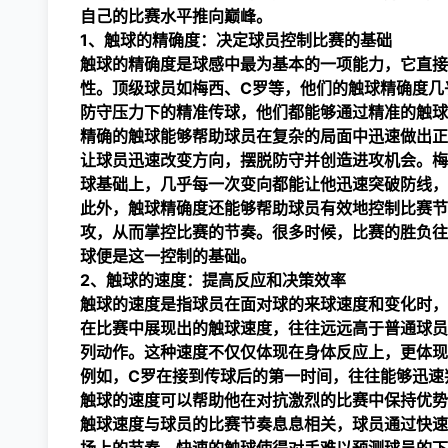
自己的比赛水平推向巅峰。
1、触球的精确度：决定球员控制比赛的基础
触球的精确度是球感中最为基本的一项能力，它直接
性。顶级球员如梅西、C罗等，他们的触球精确度几
防守压力下的精准传球，他们都能够通过精准的触球
精确的触球能够帮助球员在复杂的局面中迅速做出正
让球员迅速改变方向，摆脱防守并创造进攻机会。梅
球基础上，几乎每一次变向都能让他迅速突破防线，
此外，触球精确度还能够帮助球员有效地控制比赛节
攻，从而掌控比赛的节奏。很多时候，比赛的胜负往
球便是这一控制的基础。
2、触球的速度：提高反应和决策效率
触球的速度是指球员在面对球的来球速度和变化时，
在比赛中展现出的触球速度，往往远远高于普通球员
列动作。这种速度不仅仅体现在身体反应上，更体现
例如，C罗在接到传球后的第一时间，往往能够迅速
触球的速度可以帮助他在对抗激烈的比赛中保持优势
触球速度与球员的比赛节奏息息相关，球员通过快速