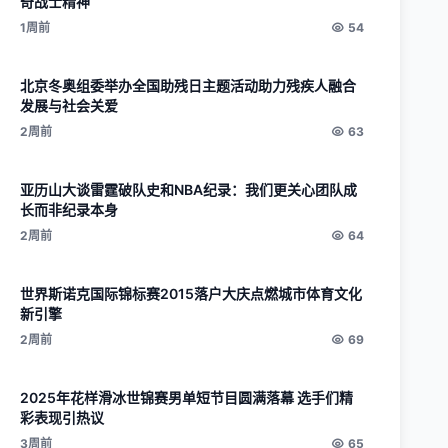
奇战士精神
1周前
54
北京冬奥组委举办全国助残日主题活动助力残疾人融合
发展与社会关爱
2周前
63
亚历山大谈雷霆破队史和NBA纪录：我们更关心团队成
长而非纪录本身
2周前
64
世界斯诺克国际锦标赛2015落户大庆点燃城市体育文化
新引擎
2周前
69
2025年花样滑冰世锦赛男单短节目圆满落幕 选手们精
彩表现引热议
3周前
65