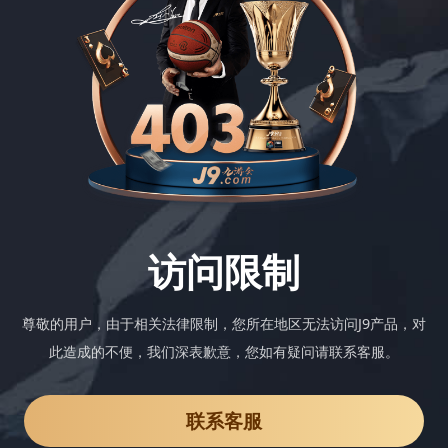
访问限制
尊敬的用户，由于相关法律限制，您所在地区无法访问J9产品，对
此造成的不便，我们深表歉意，您如有疑问请联系客服。
联系客服