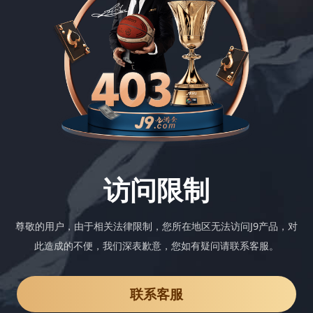
访问限制
尊敬的用户，由于相关法律限制，您所在地区无法访问J9产品，对
此造成的不便，我们深表歉意，您如有疑问请联系客服。
联系客服